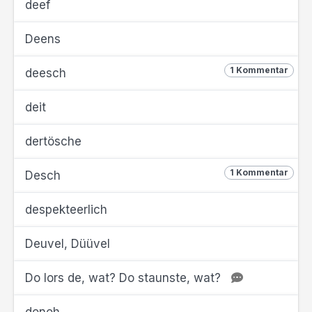
deef
Deens
1 Kommentar
deesch
deit
dertösche
1 Kommentar
Desch
despekteerlich
Deuvel, Düüvel
Do lors de, wat? Do staunste, wat?