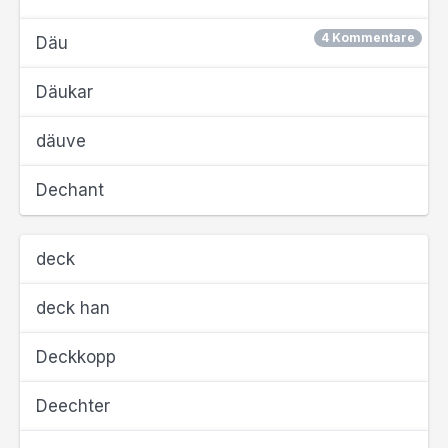
4 Kommentare
Däu
Däukar
däuve
Dechant
deck
deck han
Deckkopp
Deechter