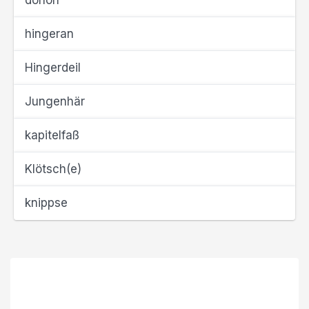
donoh
hingeran
Hingerdeil
Jungenhär
kapitelfaß
Klötsch(e)
knippse