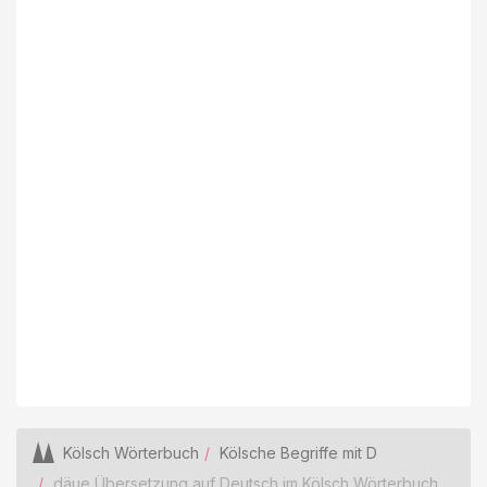
Kölsch Wörterbuch
Kölsche Begriffe mit D
däue Übersetzung auf Deutsch im Kölsch Wörterbuch