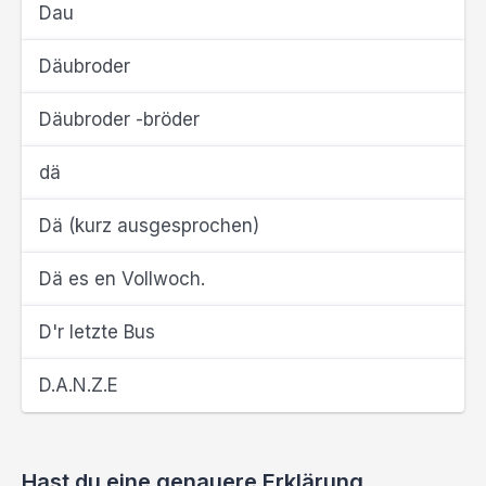
Dau
Däubroder
Däubroder -bröder
dä
Dä (kurz ausgesprochen)
Dä es en Vollwoch.
D'r letzte Bus
D.A.N.Z.E
Hast du eine genauere Erklärung,