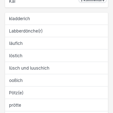
2 Kommentare
Käl
kladderich
Labberdönche(r)
läufich
löstich
lüsch und luuschich
ooßich
Pötz(e)
prötte