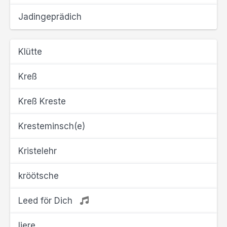
Jadingeprädich
Klütte
Kreß
Kreß Kreste
Kresteminsch(e)
Kristelehr
kröötsche
Leed för Dich
liere