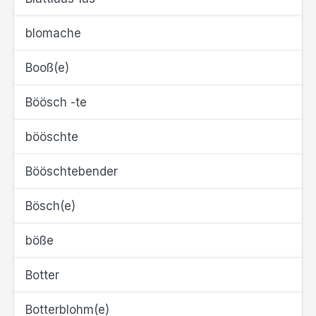
blomache
Booß(e)
Böösch -te
bööschte
Bööschtebender
Bösch(e)
böße
Botter
Botterblohm(e)