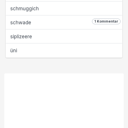
schmuggich
1 Kommentar
schwade
siplizeere
üni