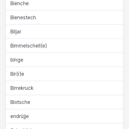
Bienche
Bienestech
Biljar
Bimmelschell(e)
binge
Bir(r)e
Birrekruck
Blotsche
endrüjje