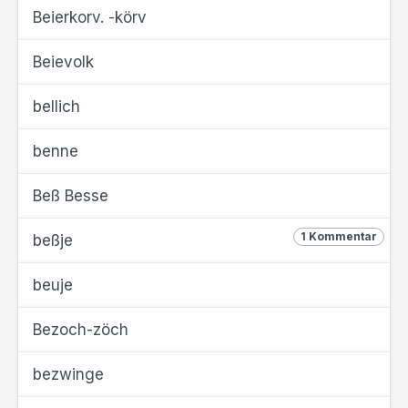
Beierkorv. -körv
Beievolk
bellich
benne
Beß Besse
1 Kommentar
beßje
beuje
Bezoch-zöch
bezwinge