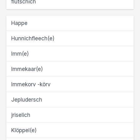
flutschich
Happe
Hunnichfleech(e)
Imm(e)
Immekaar(e)
Immekorv -körv
Jepludersch
jriselich
Klöppel(e)