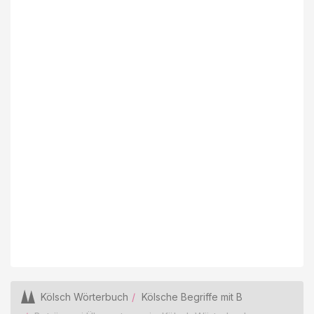
Kölsch Wörterbuch
Kölsche Begriffe mit B