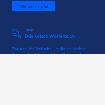
hello-world.digital
ÜBER
Das Kölsch Wörterbuch
Eine fröhliche Webseite, um der rheinischen
Redensart zu fröhnen. Wörter, Redewendungen,
Sprichwörter und Kölsche Musik bzw.
Karnevalslieder nachschlagen.
Vun un för Minsche wie do und ich!
Ein Projekt vun Hätze!
Jeden Tag ein bisschen besser!