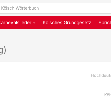
Karnevalslieder
Kölsches Grundgesetz
Spric
g)
Hochdeut
Köl