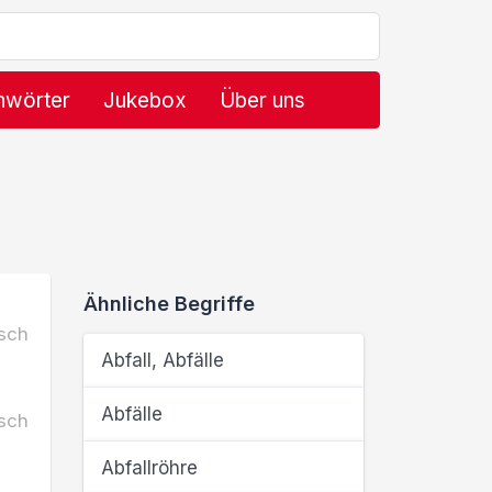
hwörter
Jukebox
Über uns
Ähnliche Begriffe
sch
Abfall, Abfälle
Abfälle
sch
Abfallröhre