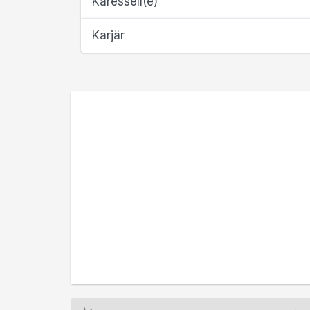
Karessell(e)
Karjär