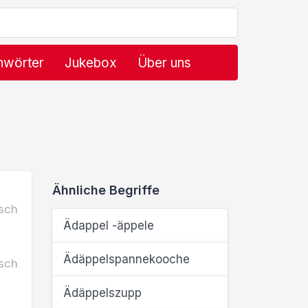
hwörter
Jukebox
Über uns
Ähnliche Begriffe
sch
Ädappel -äppele
Ädäppelspannekooche
sch
Ädäppelszupp