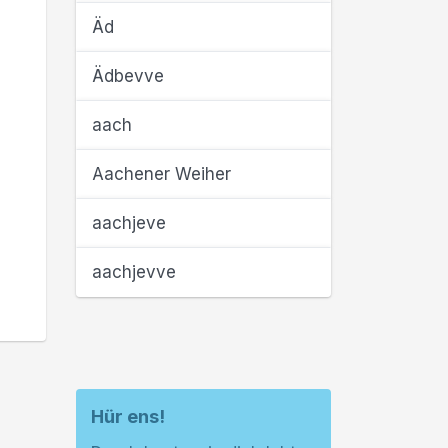
Äd
Ädbevve
aach
Aachener Weiher
aachjeve
aachjevve
Hür ens!