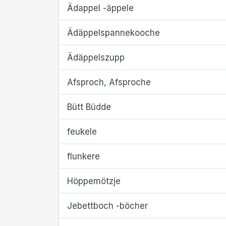
Ädappel -äppele
Ädäppelspannekooche
Ädäppelszupp
Afsproch, Afsproche
Bütt Büdde
feukele
flunkere
Höppemötzje
Jebettboch -böcher