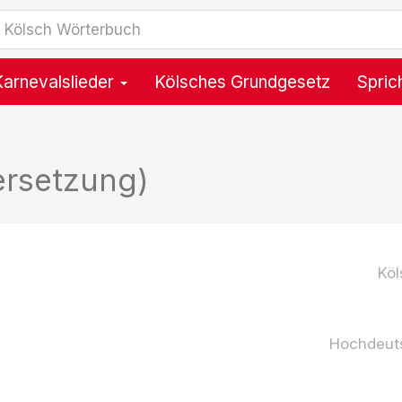
Karnevalslieder
Kölsches Grundgesetz
Spric
ersetzung)
Köl
Hochdeut