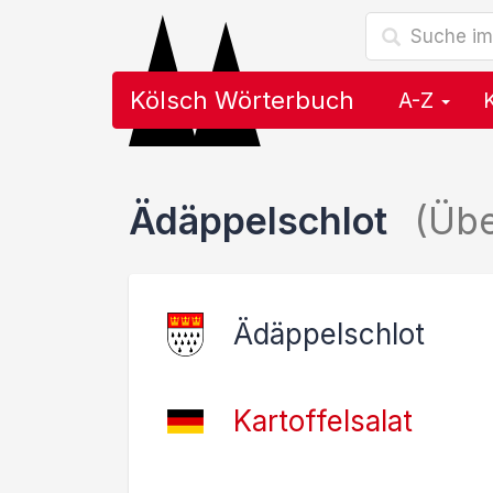
Kölsch Wörterbuch
A-Z
Ädäppelschlot
(Üb
Ädäppelschlot
Kartoffelsalat