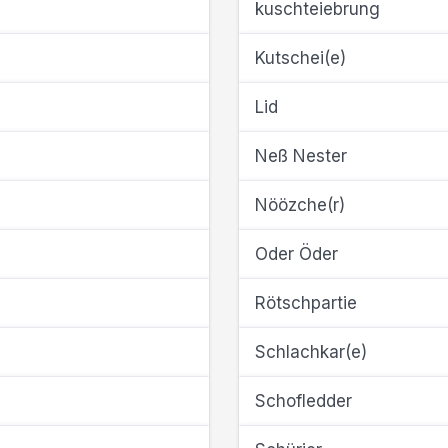
kuschteiebrung
Kutschei(e)
Lid
Neß Nester
Nöözche(r)
Oder Öder
Rötschpartie
Schlachkar(e)
Schofledder