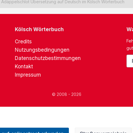
Ädäppelschlot Übersetzung auf Deutsch im Kölsch Wörterbuch
Kölsch Wörterbuch
Wa
Feh
Credits
gut
Nutzungsbedingungen
Datenschutzbestimmungen
Kontakt
Impressum
© 2008 - 2026