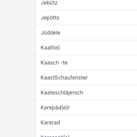
Jebütz
Jepötts
Jüddele
Kaaß(e)
Kaasch -te
KaastSchaufenster
Kaateschläjersch
Karepäd(e)r
Karerad