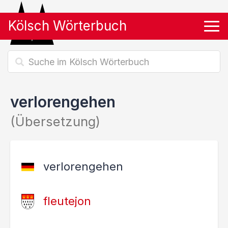
Kölsch Wörterbuch
Tog
verlorengehen
(Übersetzung)
verlorengehen
fleutejon