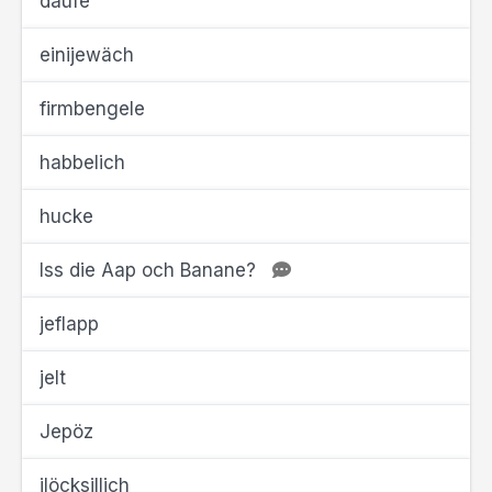
däufe
einijewäch
firmbengele
habbelich
hucke
Iss die Aap och Banane?
jeflapp
jelt
Jepöz
jlöcksillich