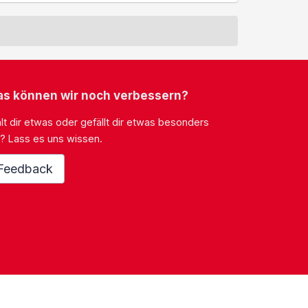
s können wir noch verbessern?
lt dir etwas oder gefällt dir etwas besonders
? Lass es uns wissen.
Feedback