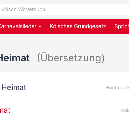
Karnevalslieder
Kölsches Grundgesetz
Spric
 Heimat
(Übersetzung)
 Heimat
Hochdeut
mat
Köl