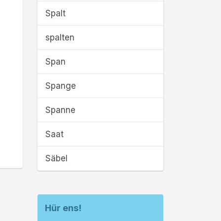
Spalt
spalten
Span
Spange
Spanne
Saat
Säbel
Hür ens!