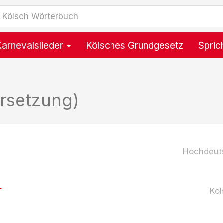
Karnevalslieder
Kölsches Grundgesetz
Spric
rsetzung)
Hochdeut
r
Köl