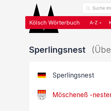
Kölsch Wörterbuch
A-Z
Sperlingsnest
(Übe
Sperlingsnest
Möscheneß -neste