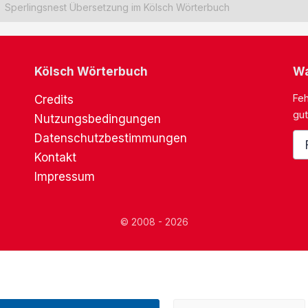
Sperlingsnest Übersetzung im Kölsch Wörterbuch
Kölsch Wörterbuch
Wa
Feh
Credits
gut
Nutzungsbedingungen
Datenschutzbestimmungen
Kontakt
Impressum
© 2008 - 2026