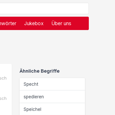
hwörter
Jukebox
Über uns
Ähnliche Begriffe
sch
Specht
spedieren
sch
Speichel