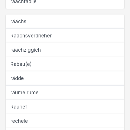
räächfädije
räächs
Räächsverdrieher
räächziggich
Rabau(e)
rädde
räume rume
Raurief
rechele