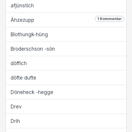
afjünstich
1 Kommentar
Ähzezupp
Blothungk-hüng
Broderschson -sön
döffich
döfte dufte
Döneheck -hegge
Drev
Drih