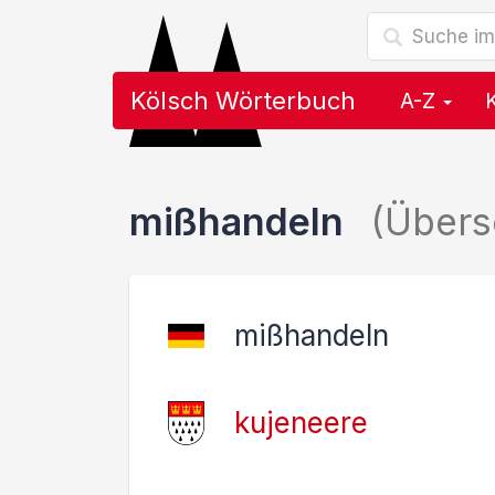
Kölsch Wörterbuch
A-Z
mißhandeln
(Übers
mißhandeln
kujeneere