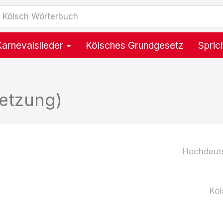
Karnevalslieder
Kölsches Grundgesetz
Spric
etzung)
Hochdeut
Köl