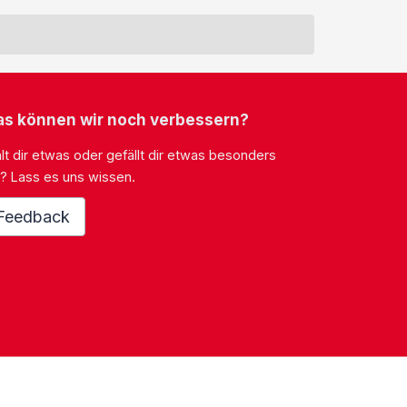
s können wir noch verbessern?
lt dir etwas oder gefällt dir etwas besonders
? Lass es uns wissen.
Feedback