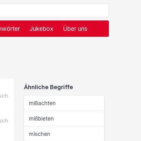
hwörter
Jukebox
Über uns
Ähnliche Begriffe
sch
mißachten
mißbieten
sch
mischen