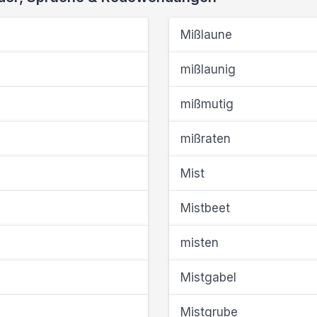
Mißlaune
mißlaunig
mißmutig
mißraten
Mist
Mistbeet
misten
Mistgabel
Mistgrube