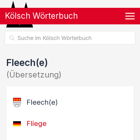
Kölsch Wörterbuch
Tog
Fleech(e)
(Übersetzung)
Fleech(e)
Fliege