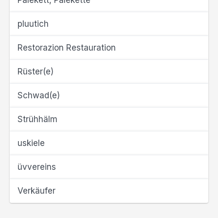
Pälekett, Pälekette
pluutich
Restorazion Restauration
Rüster(e)
Schwad(e)
Strühhälm
uskiele
üvvereins
Verkäufer