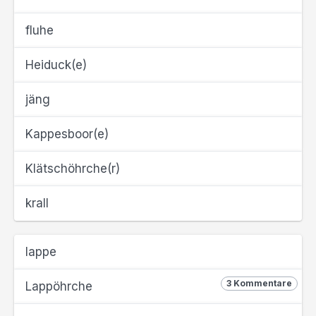
fluhe
Heiduck(e)
jäng
Kappesboor(e)
Klätschöhrche(r)
krall
lappe
3 Kommentare
Lappöhrche