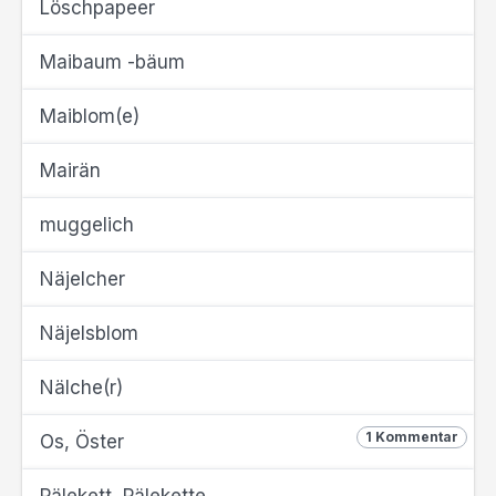
Löschpapeer
Maibaum -bäum
Maiblom(e)
Mairän
muggelich
Näjelcher
Näjelsblom
Nälche(r)
1 Kommentar
Os, Öster