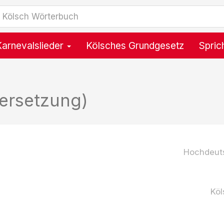
Karnevalslieder
Kölsches Grundgesetz
Spric
ersetzung)
Hochdeut
Köl