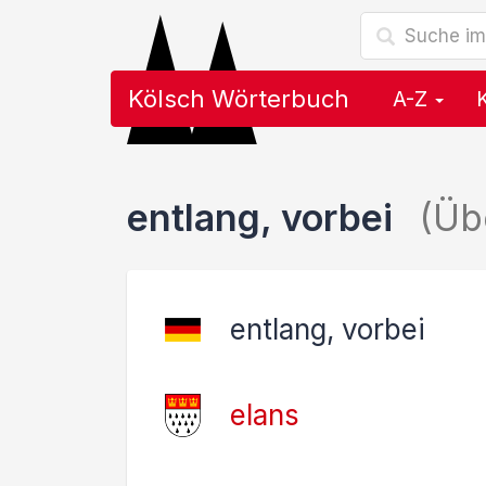
Kölsch Wörterbuch
A-Z
entlang, vorbei
(Üb
entlang, vorbei
elans