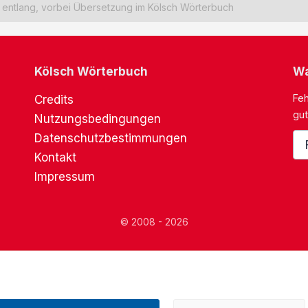
entlang, vorbei Übersetzung im Kölsch Wörterbuch
Kölsch Wörterbuch
Wa
Feh
Credits
gut
Nutzungsbedingungen
Datenschutzbestimmungen
Kontakt
Impressum
© 2008 - 2026