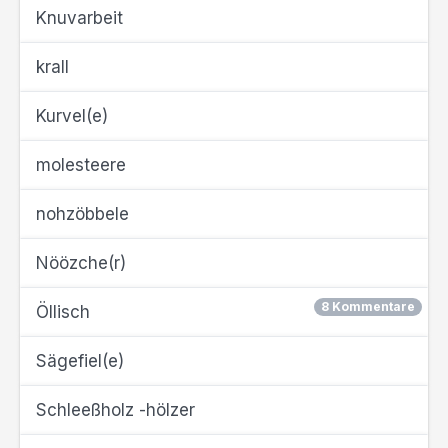
Knuvarbeit
krall
Kurvel(e)
molesteere
nohzöbbele
Nöözche(r)
8 Kommentare
Öllisch
Sägefiel(e)
Schleeßholz -hölzer