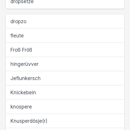
dropsetze
dropzo
fleute
Froß Fröß
hingerüvver
Jeflunkersch
Knickebein
knospere
Knusperdösje(r)