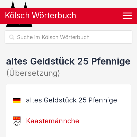
Kölsch Wörterbuch
Tog
altes Geldstück 25 Pfennige
(Übersetzung)
altes Geldstück 25 Pfennige
Kaastemännche